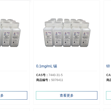
0.1mg/mL 锡
锌
CAS号：
7440-31-5
C
商品编号：
S076411
商
更多
查看更多