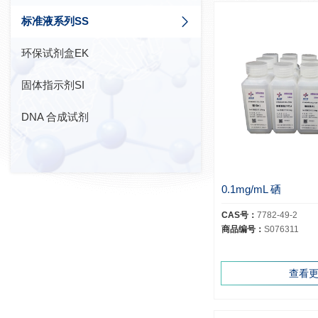
标准液系列SS
环保试剂盒EK
固体指示剂SI
DNA 合成试剂
0.1mg/mL 硒
CAS号：
7782-49-2
商品编号：
S076311
查看