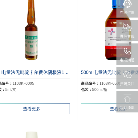
在线咨询
微信客服
电话沟通
5ml电量法无吡啶卡尔费休阴极液1103C06B
品编号：
1103KF0005
商品编号：
1103KF0500
扫码关注
装：
5ml/支
包装：
500ml/瓶
回到顶部
查看更多
查看更多