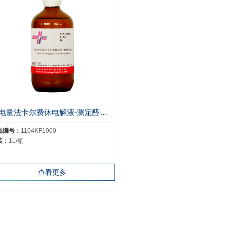
1L电量法卡尔费休电解液-测定醛酮用1104
品编号：
1104KF1000
装：
1L/瓶
查看更多