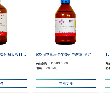
1L电量法无吡啶卡尔费休阳极液1103C06A
500ml电量法卡尔费休电解液-测定醛酮用1104
商品编号：
1104KF0500
商
包装：
500ml/瓶
包
更多
查看更多