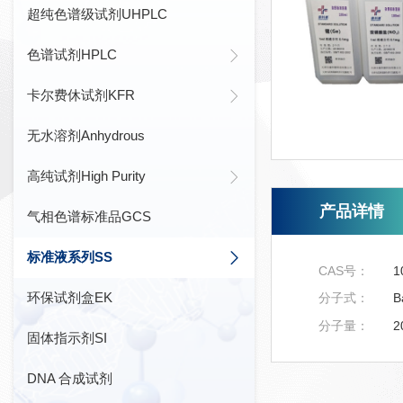
超纯色谱级试剂UHPLC
色谱试剂HPLC
卡尔费休试剂KFR
无水溶剂Anhydrous
高纯试剂High Purity
产品详情
气相色谱标准品GCS
标准液系列SS
CAS号：
1
环保试剂盒EK
分子式：
B
分子量：
2
固体指示剂SI
DNA 合成试剂