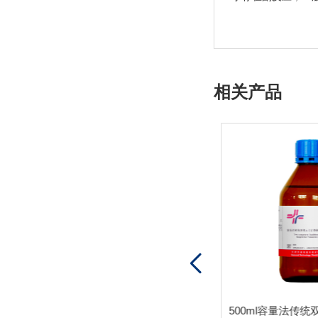
相关产品
1L容量法传统双组元卡尔费休试剂-乙溶液1402-无吡啶有机碱、二氧化硫、甲醇溶液