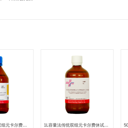
500ml容量法传统双组元卡尔费休试剂-乙溶液1402-无吡啶有机碱、二氧化硫、甲醇溶液
1L容量法传统双组元卡尔费休试剂-乙溶液1401-二氧化硫、吡啶、甲醇溶液