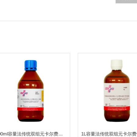
500ml容量法传统双组元卡尔费休试剂-乙溶液1401-二氧化硫、吡啶、甲醇溶液